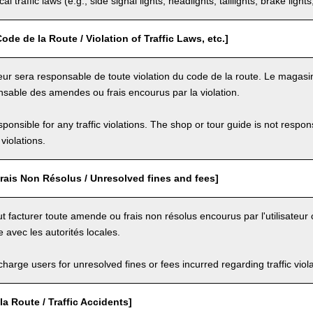
al traffic laws (e.g., side signal lights, headlights, taillights, brake light
ode de la Route / Violation of Traffic Laws, etc.]
eur sera responsable de toute violation du code de la route. Le magasin
sable des amendes ou frais encourus par la violation.
ponsible for any traffic violations. The shop or tour guide is not respons
violations.
rais Non Résolus / Unresolved fines and fees]
 facturer toute amende ou frais non résolus encourus par l'utilisateur 
e avec les autorités locales.
arge users for unresolved fines or fees incurred regarding traffic violat
la Route / Traffic Accidents]