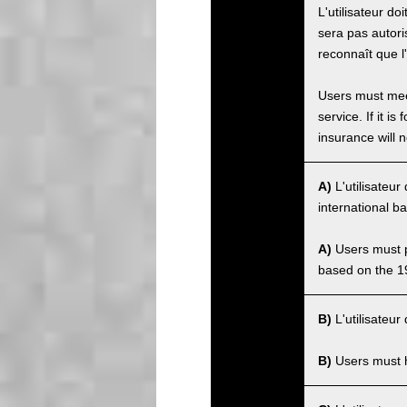
L'utilisateur do
sera pas autorisé
reconnaît que l
Users must meet
service. If it 
insurance will n
A)
L'utilisateu
international b
A)
Users must po
based on the 1
B)
L'utilisateur
B)
Users must ha