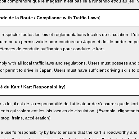
 doit comprendre que le magasin n'est pas lié à Nintendo et/ou au jeu 'M
de de la Route / Compliance with Traffic Laws]
it respecter toutes les lois et réglementations locales de circulation. L'uti
ire ou un permis valide pour conduire au Japon et doit le porter en per
tences de conduite suffisantes pour conduire le kart.
ly with all local traffic laws and regulations. Users must possess and ca
 or permit to drive in Japan. Users must have sufficient driving skills to 
é du Kart / Kart Responsibility]
la loi, il est de la responsabilité de l'utilisateur de s'assurer que le ka
nts qui violeraient les lois locales de circulation. (Exemple: clignotant
 stop, freins, accélération)
the user's responsibility by law to ensure that the kart is roadworthy and