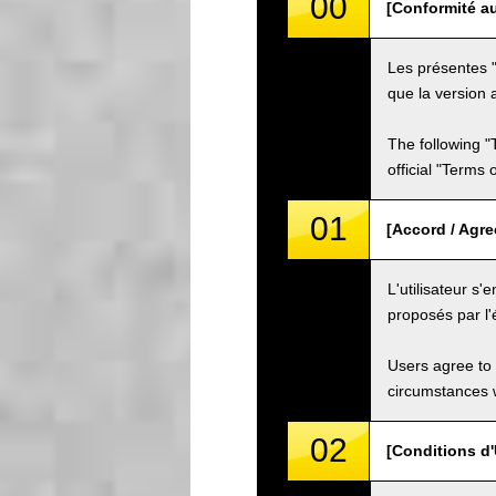
00
[Conformité au
Les présentes "
que la version a
The following "
official "Terms
01
[Accord / Agr
L'utilisateur s
proposés par l'
Users agree to 
circumstances w
02
[Conditions d'