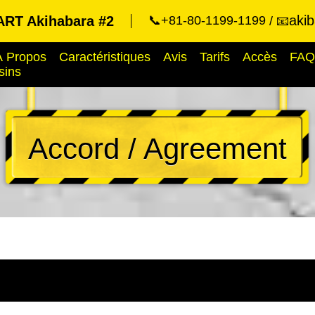
aki
RT Akihabara #2
📞+81-80-1199-1199
📧
À Propos
Caractéristiques
Avis
Tarifs
Accès
FAQ
sins
Accord / Agreement