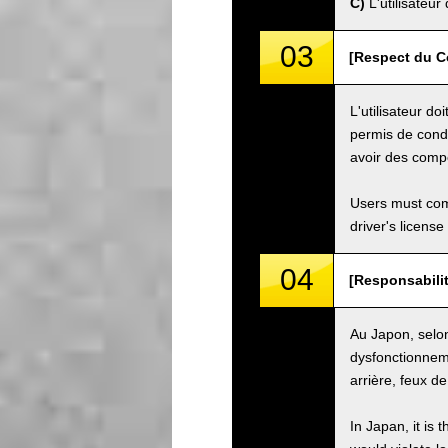
C)
L'utilisateur
03
[Respect du Co
L'utilisateur do
permis de condu
avoir des compé
Users must comp
driver's license
04
[Responsabilit
Au Japon, selon 
dysfonctionneme
arrière, feux de
In Japan, it is 