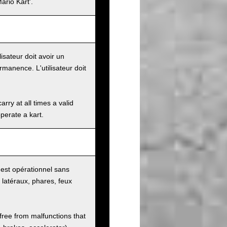
ario Kart'.
lisateur doit avoir un
manence. L'utilisateur doit
rry at all times a valid
operate a kart.
rt est opérationnel sans
s latéraux, phares, feux
 free from malfunctions that