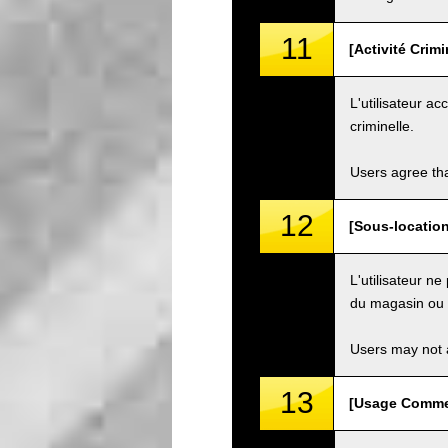
11
[Activité Crim
L'utilisateur ac
criminelle.
Users agree tha
12
[Sous-location
L'utilisateur n
du magasin ou d
Users may not a
13
[Usage Commer