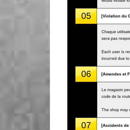
would violate loc
05
[Violation du C
Chaque utilisat
sera pas respon
Each user is res
incurred due to 
06
[Amendes et F
Le magasin peut
code de la rout
The shop may ch
07
[Accidents de 