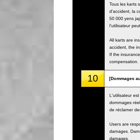
Tous les karts 
d'accident, la 
50 000 yens jap
l'utilisateur pe
All karts are i
accident, the i
If the insuranc
compensation.
10
[Dommages au 
L'utilisateur e
dommages réels
de réclamer de
Users are respo
damages. Damage
damages.