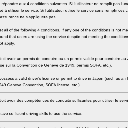
it répondre aux 4 conditions suivantes. Si l'utilisateur ne remplit pas l'un
 à utiliser le service. Si l'utilisateur utilise le service sans remplir ces c
'assurance ne s'appliquera pas.
 all of the following 4 conditions. If any one of the conditions is not m
is found that users are using the service despite not meeting the conditi
ot apply.
r doit avoir un permis de conduire ou un permis valide pour conduire a
asé sur la Convention de Genève de 1949, permis SOFA, etc.).
ssess a valid driver's license or permit to drive in Japan (such as an I
949 Geneva Convention, SOFA license, etc.).
 doit avoir des compétences de conduite suffisantes pour utiliser le serv
ve sufficient driving skills to use the service.