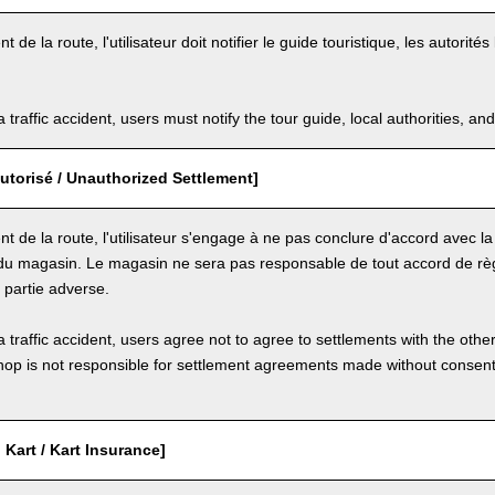
t de la route, l'utilisateur doit notifier le guide touristique, les autorit
a traffic accident, users must notify the tour guide, local authorities, 
utorisé / Unauthorized Settlement]
nt de la route, l'utilisateur s'engage à ne pas conclure d'accord avec la
u magasin. Le magasin ne sera pas responsable de tout accord de rè
la partie adverse.
a traffic accident, users agree not to agree to settlements with the othe
hop is not responsible for settlement agreements made without consen
Kart / Kart Insurance]