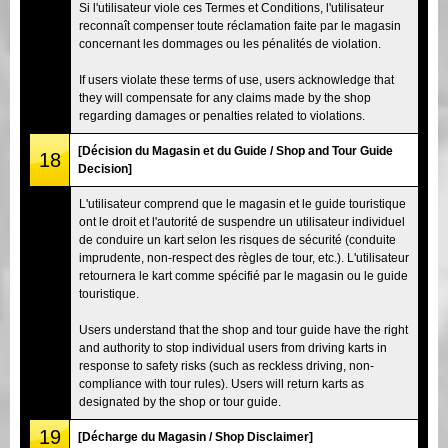
Si l'utilisateur viole ces Termes et Conditions, l'utilisateur
reconnaît compenser toute réclamation faite par le magasin
concernant les dommages ou les pénalités de violation.
If users violate these terms of use, users acknowledge that
they will compensate for any claims made by the shop
regarding damages or penalties related to violations.
[Décision du Magasin et du Guide / Shop and Tour Guide
18
Decision]
L'utilisateur comprend que le magasin et le guide touristique
ont le droit et l'autorité de suspendre un utilisateur individuel
de conduire un kart selon les risques de sécurité (conduite
imprudente, non-respect des règles de tour, etc.). L'utilisateur
retournera le kart comme spécifié par le magasin ou le guide
touristique.
Users understand that the shop and tour guide have the right
and authority to stop individual users from driving karts in
response to safety risks (such as reckless driving, non-
compliance with tour rules). Users will return karts as
designated by the shop or tour guide.
19
[Décharge du Magasin / Shop Disclaimer]