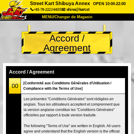
Street Kart Shibuya Annex
OPEN 10:00-22:00
📞+81-70-2222-6655
📧
shina@kart.st
MENU/Changer de Magasin
ACCUEIL
Accord /
À Propos
Caractéristiques
Tarifs
Agreement
Accès
Avis
FAQ
Entreprise
Réservation
Changer de Magasin
Accord / Agreement
Tokyo Shinagawa
Tokyo Akihabara#1
[Conformité aux Conditions Générales d'Utilisation /
00
Compliance with the Terms of Use]
Tokyo Akihabara#2
Tokyo Shibuya
Les présentes "Conditions Générales" sont rédigées en
Tokyo Shibuya Annexe
Baie de Tokyo
anglais. Tous les utilisateurs acceptent et comprennent que
la version anglaise constitue les "Conditions Générales"
Tokyo Asakusa
Osaka
officielles par rapport à toute version traduite.
Okinawa
The following "Terms of Use" are written in English. All users
agree and understand that the English version is the official