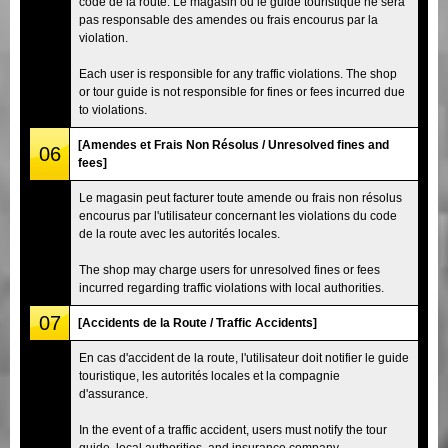
code de la route. Le magasin ou le guide touristique ne sera
pas responsable des amendes ou frais encourus par la
violation.
Each user is responsible for any traffic violations. The shop
or tour guide is not responsible for fines or fees incurred due
to violations.
[Amendes et Frais Non Résolus / Unresolved fines and
06
fees]
Le magasin peut facturer toute amende ou frais non résolus
encourus par l'utilisateur concernant les violations du code
de la route avec les autorités locales.
The shop may charge users for unresolved fines or fees
incurred regarding traffic violations with local authorities.
07
[Accidents de la Route / Traffic Accidents]
En cas d'accident de la route, l'utilisateur doit notifier le guide
touristique, les autorités locales et la compagnie
d'assurance.
In the event of a traffic accident, users must notify the tour
guide, local authorities, and insurance company.