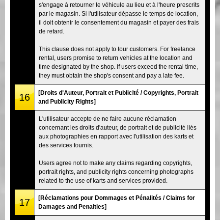
s'engage à retourner le véhicule au lieu et à l'heure prescrits
par le magasin. Si l'utilisateur dépasse le temps de location,
il doit obtenir le consentement du magasin et payer des frais
de retard.
This clause does not apply to tour customers. For freelance
rental, users promise to return vehicles at the location and
time designated by the shop. If users exceed the rental time,
they must obtain the shop's consent and pay a late fee.
[Droits d'Auteur, Portrait et Publicité / Copyrights, Portrait
16
and Publicity Rights]
L'utilisateur accepte de ne faire aucune réclamation
concernant les droits d'auteur, de portrait et de publicité liés
aux photographies en rapport avec l'utilisation des karts et
des services fournis.
Users agree not to make any claims regarding copyrights,
portrait rights, and publicity rights concerning photographs
related to the use of karts and services provided.
[Réclamations pour Dommages et Pénalités / Claims for
17
Damages and Penalties]