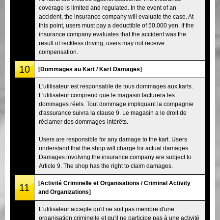
coverage is limited and regulated. In the event of an
accident, the insurance company will evaluate the case. At
this point, users must pay a deductible of 50,000 yen. If the
insurance company evaluates that the accident was the
result of reckless driving, users may not receive
compensation.
10
[Dommages au Kart / Kart Damages]
L'utilisateur est responsable de tous dommages aux karts.
L'utilisateur comprend que le magasin facturera les
dommages réels. Tout dommage impliquant la compagnie
d'assurance suivra la clause 9. Le magasin a le droit de
réclamer des dommages-intérêts.
Users are responsible for any damage to the kart. Users
understand that the shop will charge for actual damages.
Damages involving the insurance company are subject to
Article 9. The shop has the right to claim damages.
[Activité Criminelle et Organisations / Criminal Activity
11
and Organizations]
L'utilisateur accepte qu'il ne soit pas membre d'une
organisation criminelle et qu'il ne participe pas à une activité