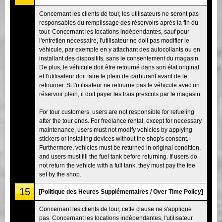
Concernant les clients de tour, les utilisateurs ne seront pas
responsables du remplissage des réservoirs après la fin du
tour. Concernant les locations indépendantes, sauf pour
l'entretien nécessaire, l'utilisateur ne doit pas modifier le
véhicule, par exemple en y attachant des autocollants ou en
installant des dispositifs, sans le consentement du magasin.
De plus, le véhicule doit être retourné dans son état original
et l'utilisateur doit faire le plein de carburant avant de le
retourner. Si l'utilisateur ne retourne pas le véhicule avec un
réservoir plein, il doit payer les frais prescrits par le magasin.
For tour customers, users are not responsible for refueling
after the tour ends. For freelance rental, except for necessary
maintenance, users must not modify vehicles by applying
stickers or installing devices without the shop's consent.
Furthermore, vehicles must be returned in original condition,
and users must fill the fuel tank before returning. If users do
not return the vehicle with a full tank, they must pay the fee
set by the shop.
15
[Politique des Heures Supplémentaires / Over Time Policy]
Concernant les clients de tour, cette clause ne s'applique
pas. Concernant les locations indépendantes, l'utilisateur