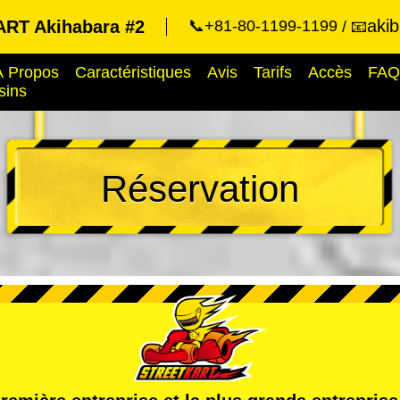
aki
RT Akihabara #2
📞+81-80-1199-1199
📧
À Propos
Caractéristiques
Avis
Tarifs
Accès
FAQ
sins
Réservation