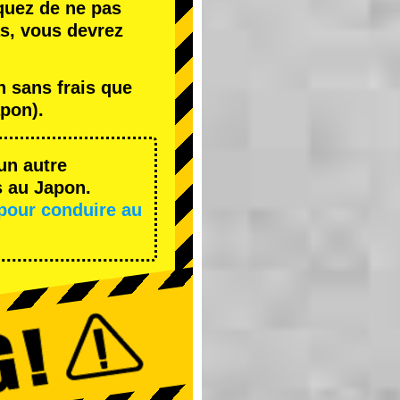
quez de ne pas
s, vous devrez
 sans frais que
pon).
un autre
s au Japon.
pour conduire au