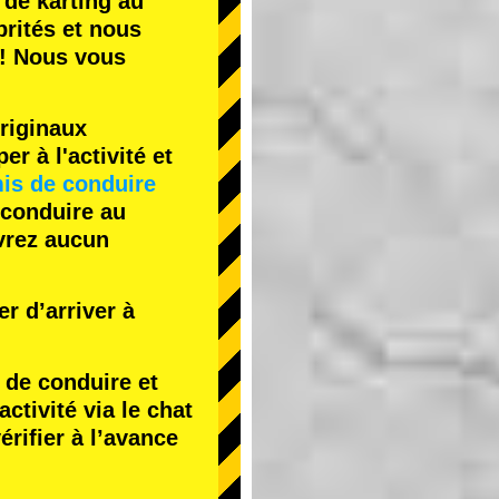
 de karting
au
rités
et nous
! Nous vous
riginaux
r à l'activité et
is de conduire
 conduire au
evrez aucun
r d’arriver à
de conduire et
tivité via le chat
érifier à l’avance