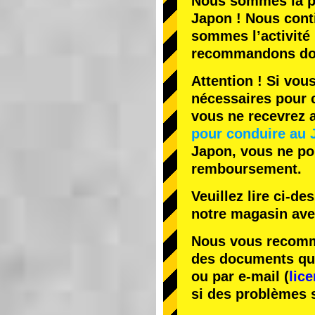
Nous sommes la
p
Japon ! Nous cont
sommes l’
activité
recommandons do
Attention ! Si vou
nécessaires pour c
vous ne recevrez
pour conduire au 
Japon, vous ne pou
remboursement.
Veuillez lire ci-d
notre magasin av
Nous vous recomma
des documents que 
ou par e-mail (
lic
si des problèmes 