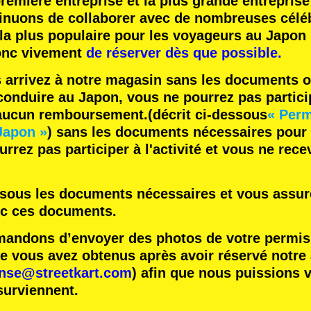
remière entreprise
et
la plus grande entreprise
inuons de collaborer avec
de nombreuses céléb
 la plus populaire
pour les voyageurs au Japon 
nc vivement
de réserver dès que possible.
s arrivez à notre magasin sans les documents o
onduire au Japon, vous ne pourrez pas participe
 aucun remboursement.
(décrit ci-dessous
« Perm
Japon »
) sans les documents nécessaires pour
rrez pas participer à l'activité et vous ne rec
essous les documents nécessaires et vous assure
ec ces documents.
ndons d’envoyer des photos de votre permis 
vous avez obtenus après avoir réservé notre ac
ense@streetkart.com
) afin que nous puissions v
surviennent.