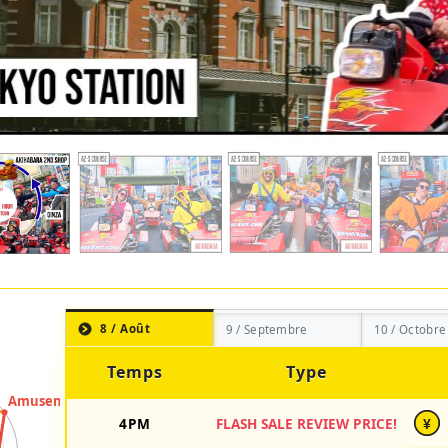
8 / Août
9 / Septembre
10 / Octobre
Temps
Type
4PM
FLASH SALE REVIEW PRICE!
¥