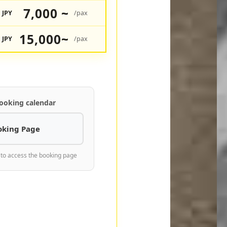
7,000 ~
JPY
/pax
15,000~
JPY
/pax
ooking calendar
oking Page
 to access the booking page