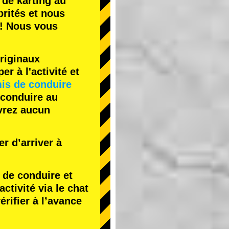
 de karting
au
rités
et nous
! Nous vous
riginaux
r à l'activité et
is de conduire
 conduire au
evrez aucun
r d’arriver à
de conduire et
tivité via le chat
érifier à l’avance