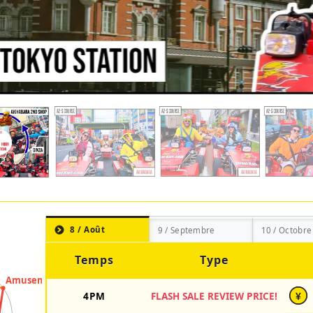
8 / Août
9 / Septembre
10 / Octobre
Temps
Type
4PM
FLASH SALE REVIEW PRICE!
¥