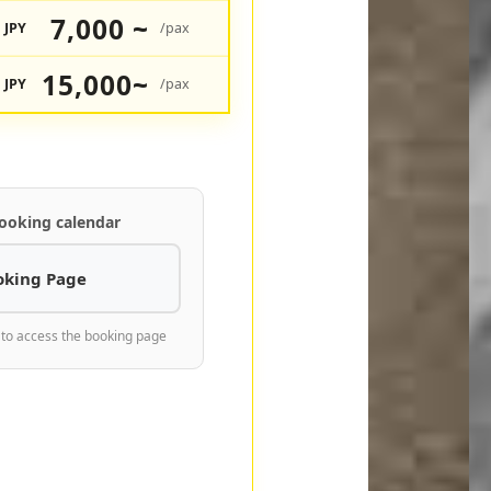
7,000 ~
JPY
/pax
15,000~
JPY
/pax
ooking calendar
oking Page
 to access the booking page