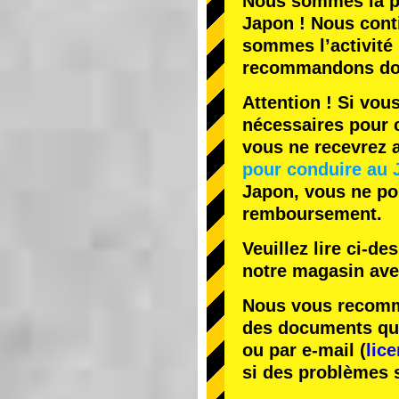
Nous sommes la
p
Japon ! Nous cont
sommes l’
activité
recommandons do
Attention ! Si vou
nécessaires pour c
vous ne recevrez
pour conduire au 
Japon, vous ne pou
remboursement.
Veuillez lire ci-d
notre magasin av
Nous vous recomma
des documents que 
ou par e-mail (
lic
si des problèmes 