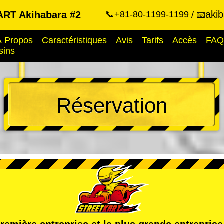
aki
RT Akihabara #2
📞+81-80-1199-1199
📧
À Propos
Caractéristiques
Avis
Tarifs
Accès
FAQ
sins
Réservation