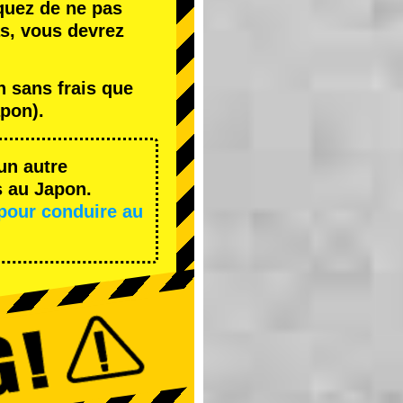
quez de ne pas
s, vous devrez
 sans frais que
pon).
un autre
s au Japon.
pour conduire au