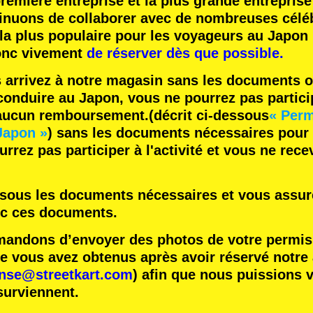
remière entreprise
et
la plus grande entreprise
inuons de collaborer avec
de nombreuses céléb
 la plus populaire
pour les voyageurs au Japon 
nc vivement
de réserver dès que possible.
s arrivez à notre magasin sans les documents o
onduire au Japon, vous ne pourrez pas participe
 aucun remboursement.
(décrit ci-dessous
« Perm
Japon »
) sans les documents nécessaires pour
rrez pas participer à l'activité et vous ne rec
essous les documents nécessaires et vous assure
ec ces documents.
ndons d’envoyer des photos de votre permis 
vous avez obtenus après avoir réservé notre ac
ense@streetkart.com
) afin que nous puissions v
surviennent.