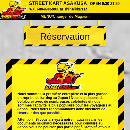
STREET KART ASAKUSA
OPEN 9:30-21:30
📞+81-80-9988-9988
📧
shina@kart.st
MENU/Changer de Magasin
ACCUEIL
Réservation
À Propos
Caractéristiques
Tarifs
Accès
Avis
FAQ
Entreprise
Réservation
Changer de Magasin
Tokyo Shinagawa
Tokyo Akihabara#1
Tokyo Akihabara#2
Tokyo Shibuya
Nous sommes la
première entreprise
et
la plus grande
Tokyo Shibuya Annexe
Baie de Tokyo
entreprise de karting
au Japon ! Nous continuons de
collaborer avec
de nombreuses célébrités
et nous
sommes l’
activité la plus populaire
pour les voyageurs au
Tokyo Asakusa
Osaka
Japon ! Nous vous recommandons donc vivement
de
réserver dès que possible.
Okinawa
Attention ! Si vous arrivez à notre magasin sans les
documents originaux nécessaires pour conduire au
Japon, vous ne pourrez pas participer à l'activité et vous