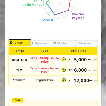
8 / Août
9 / Septembre
10 / Octobre
11 / Novembre
Temps
Type
Prix (JPY)
Early Booking Review
5,000 ~
10AM - 5PM
JPY
/pax
¥
Price!
Early Booking Review
6,000 ~
7PM
JPY
/pax
¥
Price!
12,000~
Standard
Regular Price
JPY
/pax
¥