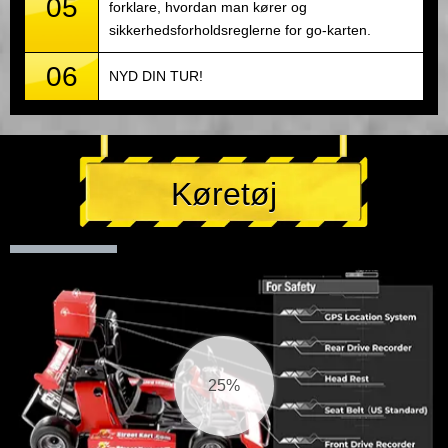
05
forklare, hvordan man kører og
sikkerhedsforholdsreglerne for go-karten.
06
NYD DIN TUR!
Køretøj
25%