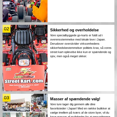
02
Sikkerhed og overholdelse
Vore specialbyggede go-karts er fuldt ud i
overensstemmelse med lokale love i Japan.
Derudover overskrider virksomhedens
sikkerhedsbestemmelser politiets krav, så vores
street kart-oplevelse ikke kun er spændende og
sjov, men også meget sikker.
03
Masser af spændende valg!
Vore ture tager dig gennem alle dine
favoritsteder i Japan! Med en række butikker at
vælge imellem på tværs af de store byer, vil du
have masser af muligheder for at personliggøre