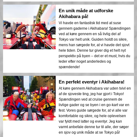
En unik måde at udforske
Akihabara på!
Vi havde en fantastisk tid med at suse
gennem gaderne i Akihabara! Spændingen
ved at køre gennem en så livlig del af
Tokyo var helt unik. Guiden holdt os sikre,
mens han sørgede for, at vi havde det sjovt
hele tiden. Denne tur giver dig et helt nyt
perspektiv på byen – det er et must, hvis du
leder efter noget anderledes og
spændende!
En perfekt eventyr i Akihabara!
At køre gennem Akihabara var uden tvivl en
af de sjoveste ting, jeg har gjort i Tokyo!
Spændingen ved at cruise gennem de
livlige gader og se byen i en go-kart var en
fest. Vores guide sørgede for, at vi alle var
komfortable og sikre, og hele oplevelsen
var fyldt med latter og eventyr. Jeg kan
varmt anbefale denne tur til alle, der søger
en sjov og unik måde at se Tokyo på!