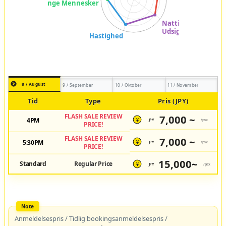
8 / August
9 / September
10 / Oktober
11 / November
Tid
Type
Pris (JPY)
FLASH SALE REVIEW
7,000 ~
4PM
JPY
/pax
¥
PRICE!
FLASH SALE REVIEW
7,000 ~
5:30PM
JPY
/pax
¥
PRICE!
15,000~
Standard
Regular Price
JPY
/pax
¥
Anmeldelsespris / Tidlig bookingsanmeldelsespris /