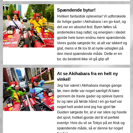
Spændende bytur!
Hvilken fantastisk oplevelse! Vi udforskede
de livlige gader i Akihabara i en go-kart, og
det var en absolut fest. Byen føltes så
anderledes bag rattet, og energien i stedet
gjorde hele turen endnu mere spændende.
Vores guide sørgede for, at alt var sikkert og
glat, mens vi fik lov til at nyde udsigten på
den mest spændende måde. Dette er en
tur, du bestemt ikke vil gå glip af!
At se Akihabara fra en helt ny
vinkel!
Jeg har været i Akihabara mange gange
før, men dette var noget særligt! At køre
gennem de travle gader og opleve byens
liv og røre på første hånd i en go-kart var
noget helt andet end jeg har gjort før.
Guiden sørgede for, at vi var sikre og havde
det sjovt, hvilket gjorde det til et perfekt
eventyr. Hvis du vil se Tokyo på en frisk og
spændende måde, så er denne tur noget