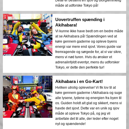
Dette er bestemt en sjov og uforglemmelig
måde at udforske Tokyo på!
Uovertruffen spænding i
Akihabara!
Vi kunne ikke have bedt om en bedre måde
at se Akihabara på! Spændingen ved at
køre gennem gaderne og opleve byens
energi var mere end sjovt. Vores guide var
fremragende og sørgede for, at vi var sikre,
mens vi nød turen. Hvis du ønsker et
adrenalinfyldt eventyr, mens du udforsker
Tokyo, er dette den perfekte tur!
Akihabara i en Go-Kart!
Hvilken utrolig oplevelse! Vi fik lov til at
køre gennem gaderne i Akihabara og suge
alle lysene, lydene og energien fra byen til
os. Guiden holdt alt glat og sikkert, mens vi
havde det sjovt. Dette var en unik og sjov
måde at opleve Tokyo på, og jeg vil
anbefale det til alle, der leder efter noget
nyt og spændende!