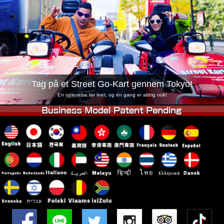
Virksomhed
Booking
Skift butik
Tokyo Shinagawa
Tokyo Akihabara#1
Tokyo Akihabara#2
Tokyo Shibuya
Tokyo Shibuya Annex
Tokyo Bay
Tag på et Street Go-Kart gennem Tokyo!
Tokyo Asakusa
Osaka
En oplevelse for livet, og én gang er aldrig nok!
Okinawa