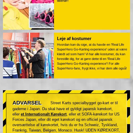
tilbehør!
Leje af kostumer
Hvordan kan du sige, at du havde en 'Real Life
SuperHero Go-Karting experience' uden at være
klædt ud som ham! Vi har alle kostumer, du kan
forestille dig, for at gøre dette til en 'Real Life
SuperHero Go-Karting experience'! For alle
SuperHero-fans, frygt ikke, vi har dem alle også!
ADVARSEL
Street Karts specialbygget go-kart er til
gaderne i Japan. Du skal have et gyldigt japansk kørekort,
eller
et Internationalt Kørekort
, eller et SOFA-kørekort for US
Forces Japan, eller dit eget kørekort og en officiel japansk
oversættelse af kørekortet, hvis du er fra Schweiz, Tyskland,
Frankrig, Taiwan, Belgien, Monaco. Husk! UDEN KØREKORT,