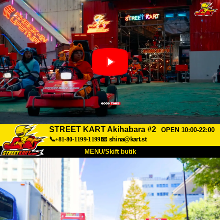
STREET KART Akihabara #2
OPEN 10:00-22:00
📞+81-80-1199-1199
📧
shina@kart.st
MENU/Skift butik
TOP
Om
Specifikationer
Pris
Adgang
Stemme
FAQ