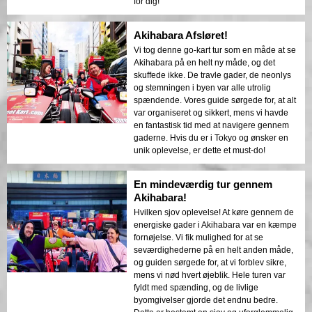
for dig!
Akihabara Afsløret!
Vi tog denne go-kart tur som en måde at se
Akihabara på en helt ny måde, og det
skuffede ikke. De travle gader, de neonlys
og stemningen i byen var alle utrolig
spændende. Vores guide sørgede for, at alt
var organiseret og sikkert, mens vi havde
en fantastisk tid med at navigere gennem
gaderne. Hvis du er i Tokyo og ønsker en
unik oplevelse, er dette et must-do!
En mindeværdig tur gennem
Akihabara!
Hvilken sjov oplevelse! At køre gennem de
energiske gader i Akihabara var en kæmpe
fornøjelse. Vi fik mulighed for at se
seværdighederne på en helt anden måde,
og guiden sørgede for, at vi forblev sikre,
mens vi nød hvert øjeblik. Hele turen var
fyldt med spænding, og de livlige
byomgivelser gjorde det endnu bedre.