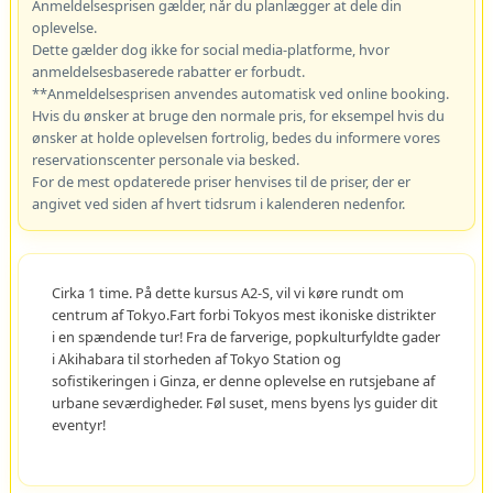
Anmeldelsesprisen gælder, når du planlægger at dele din
oplevelse.
Dette gælder dog ikke for social media-platforme, hvor
anmeldelsesbaserede rabatter er forbudt.
**Anmeldelsesprisen anvendes automatisk ved online booking.
Hvis du ønsker at bruge den normale pris, for eksempel hvis du
ønsker at holde oplevelsen fortrolig, bedes du informere vores
reservationscenter personale via besked.
For de mest opdaterede priser henvises til de priser, der er
angivet ved siden af hvert tidsrum i kalenderen nedenfor.
Cirka 1 time. På dette kursus A2-S, vil vi køre rundt om
centrum af Tokyo.Fart forbi Tokyos mest ikoniske distrikter
i en spændende tur! Fra de farverige, popkulturfyldte gader
i Akihabara til storheden af Tokyo Station og
sofistikeringen i Ginza, er denne oplevelse en rutsjebane af
urbane seværdigheder. Føl suset, mens byens lys guider dit
eventyr!