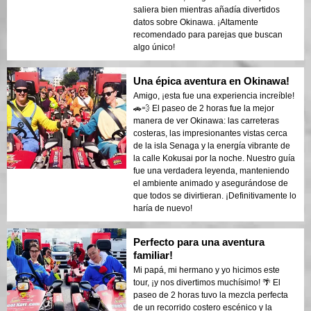
saliera bien mientras añadía divertidos
datos sobre Okinawa. ¡Altamente
recomendado para parejas que buscan
algo único!
Una épica aventura en Okinawa!
Amigo, ¡esta fue una experiencia increíble!
🚗💨 El paseo de 2 horas fue la mejor
manera de ver Okinawa: las carreteras
costeras, las impresionantes vistas cerca
de la isla Senaga y la energía vibrante de
la calle Kokusai por la noche. Nuestro guía
fue una verdadera leyenda, manteniendo
el ambiente animado y asegurándose de
que todos se divirtieran. ¡Definitivamente lo
haría de nuevo!
Perfecto para una aventura
familiar!
Mi papá, mi hermano y yo hicimos este
tour, ¡y nos divertimos muchísimo! 🌴 El
paseo de 2 horas tuvo la mezcla perfecta
de un recorrido costero escénico y la