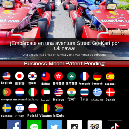
Empresa
Reservas
Cambiar Tienda
Tokyo Shinagawa
Tokyo Akihabara#1
Tokyo Akihabara#2
Tokyo Shibuya
Tokyo Shibuya Annex
Tokyo Bay
¡Embárcate en una aventura Street Go-Kart por
Okinawa!
Tokyo Asakusa
Osaka
¡Una experiencia única en la vida y una vez nunca es suficiente!
Okinawa