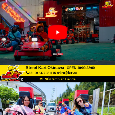
Street Kart Okinawa
OPEN 10:00-22:00
📞+81-90-3322-3311
📧
shina@kart.st
MENÚ/Cambiar Tienda
INICIO
Acerca de
Especificaciones
Precios
Acceso
Testimonios
Preguntas Frecuentes