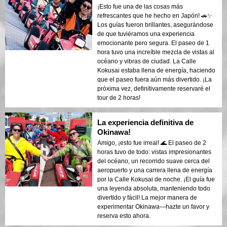
¡Esto fue una de las cosas más
refrescantes que he hecho en Japón! 🚗✨
Los guías fueron brillantes, asegurándose
de que tuviéramos una experiencia
emocionante pero segura. El paseo de 1
hora tuvo una increíble mezcla de vistas al
océano y vibras de ciudad. La Calle
Kokusai estaba llena de energía, haciendo
que el paseo fuera aún más divertido. ¡La
próxima vez, definitivamente reservaré el
tour de 2 horas!
La experiencia definitiva de
Okinawa!
Amigo, ¡esto fue irreal! 🌊 El paseo de 2
horas tuvo de todo: vistas impresionantes
del océano, un recorrido suave cerca del
aeropuerto y una carrera llena de energía
por la Calle Kokusai de noche. ¡El guía fue
una leyenda absoluta, manteniendo todo
divertido y fácil! La mejor manera de
experimentar Okinawa—hazte un favor y
reserva esto ahora.