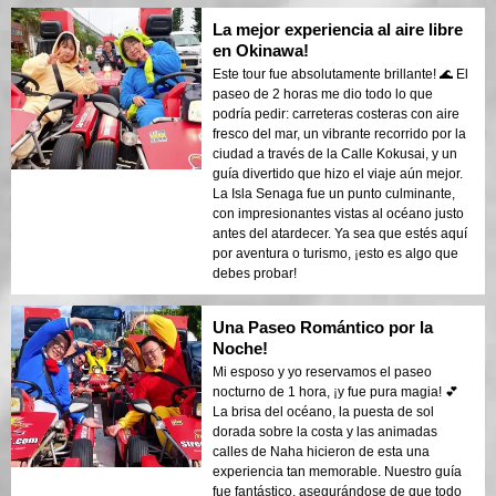
La mejor experiencia al aire libre
en Okinawa!
Este tour fue absolutamente brillante! 🌊 El
paseo de 2 horas me dio todo lo que
podría pedir: carreteras costeras con aire
fresco del mar, un vibrante recorrido por la
ciudad a través de la Calle Kokusai, y un
guía divertido que hizo el viaje aún mejor.
La Isla Senaga fue un punto culminante,
con impresionantes vistas al océano justo
antes del atardecer. Ya sea que estés aquí
por aventura o turismo, ¡esto es algo que
debes probar!
Una Paseo Romántico por la
Noche!
Mi esposo y yo reservamos el paseo
nocturno de 1 hora, ¡y fue pura magia! 💕
La brisa del océano, la puesta de sol
dorada sobre la costa y las animadas
calles de Naha hicieron de esta una
experiencia tan memorable. Nuestro guía
fue fantástico, asegurándose de que todo