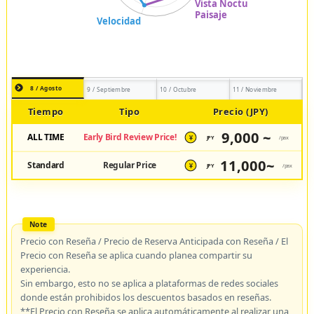
8 / Agosto
9 / Septiembre
10 / Octubre
11 / Noviembre
Tiempo
Tipo
Precio (JPY)
9,000 ~
ALL TIME
Early Bird Review Price!
JPY
/pax
¥
11,000~
Standard
Regular Price
JPY
/pax
¥
Precio con Reseña / Precio de Reserva Anticipada con Reseña / El
Precio con Reseña se aplica cuando planea compartir su
experiencia.
Sin embargo, esto no se aplica a plataformas de redes sociales
donde están prohibidos los descuentos basados en reseñas.
**El Precio con Reseña se aplica automáticamente al realizar una