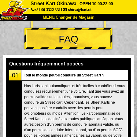
Street Kart Okinawa
OPEN 10:00-22:00
📞+81-90-3322-3311
📧
shina@kart.st
MENU/Changer de Magasin
ACCUEIL
FAQ
À Propos
Caractéristiques
Tarifs
Accès
Avis
FAQ
Entreprise
Réservation
Questions fréquemment posées
Changer de Magasin
01
Tout le monde peut-il conduire un Street Kart ?
Tokyo Shinagawa
Tokyo Akihabara#1
Nos karts sont automatiques et très faciles à contrôler si vous
conduisez régulièrement une voiture. Tant que vous avez un
Tokyo Akihabara#2
Tokyo Shibuya
permis valide sur les routes japonaises, vous pouvez
Tokyo Shibuya Annexe
Baie de Tokyo
conduire un Street Kart. Cependant, les Street Karts ne
peuvent pas être conduits avec des permis pour
Tokyo Asakusa
Osaka
cyclomoteurs ou motos. Attention : Le kart personnalisé de
Street Kart est destiné aux routes publiques au Japon. Vous
Okinawa
aurez besoin d'un permis de conduire japonais valide, ou
d'un permis de conduire international, ou d'un permis SOFA
pour les Forces armées américaines au Japon, ou de votre