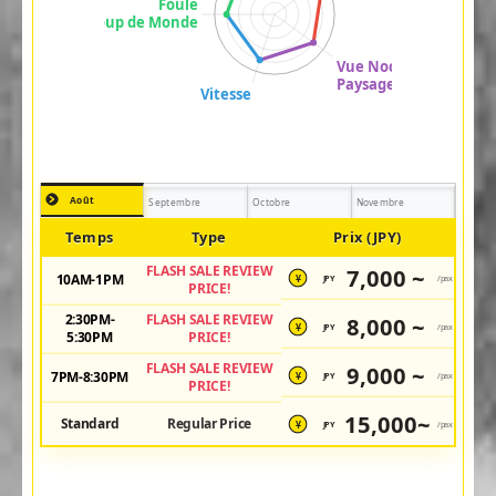
Août
Septembre
Octobre
Novembre
Temps
Type
Prix (JPY)
FLASH SALE REVIEW
7,000 ~
10AM-1PM
JPY
/pax
¥
PRICE!
2:30PM-
FLASH SALE REVIEW
8,000 ~
JPY
/pax
¥
5:30PM
PRICE!
FLASH SALE REVIEW
9,000 ~
7PM-8:30PM
JPY
/pax
¥
PRICE!
15,000~
Standard
Regular Price
JPY
/pax
¥