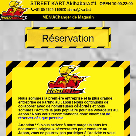
STREET KART Akihabara #1
OPEN 10:00-22:00
📞+81-80-1199-1199
📧
shina@kart.st
MENU/Changer de Magasin
ACCUEIL
Réservation
À Propos
Caractéristiques
Tarifs
Accès
Avis
FAQ
Entreprise
Réservation
Changer de Magasin
Tokyo Shinagawa
Tokyo Akihabara#1
Tokyo Akihabara#2
Tokyo Shibuya
Nous sommes la
première entreprise
et
la plus grande
Tokyo Shibuya Annexe
Baie de Tokyo
entreprise de karting
au Japon ! Nous continuons de
collaborer avec
de nombreuses célébrités
et nous
sommes l’
activité la plus populaire
pour les voyageurs au
Tokyo Asakusa
Osaka
Japon ! Nous vous recommandons donc vivement
de
réserver dès que possible.
Okinawa
Attention ! Si vous arrivez à notre magasin sans les
documents originaux nécessaires pour conduire au
Japon, vous ne pourrez pas participer à l'activité et vous