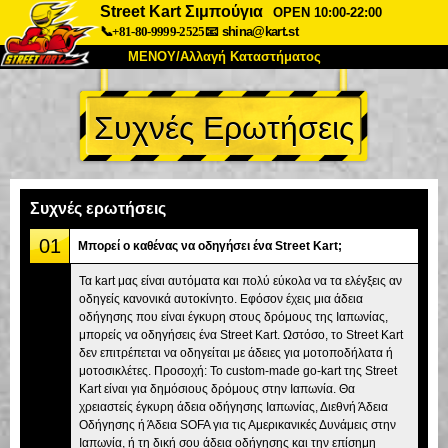
Street Kart Σιμπούγια
OPEN 10:00-22:00
📞+81-80-9999-2525
📧
shina@kart.st
ΜΕΝΟΥ/Αλλαγή Καταστήματος
ΚΥΡΙΩΣ
Συχνές Ερωτήσεις
Σχετικά
Προδιαγραφές
Τιμές
Πρόσβαση
Αναφορές
Συχνές Ερωτήσεις
Εταιρεία
Κράτηση
Συχνές ερωτήσεις
Αλλαγή Καταστήματος
01
Μπορεί ο καθένας να οδηγήσει ένα Street Kart;
Τόκιο Σινάγαουα #1
Τόκιο Ακίχαμπαρα #1
Τα kart μας είναι αυτόματα και πολύ εύκολα να τα ελέγξεις αν
οδηγείς κανονικά αυτοκίνητο. Εφόσον έχεις μια άδεια
Τόκιο Ακίχαμπαρα #2
Τόκιο Σιμπούγια
οδήγησης που είναι έγκυρη στους δρόμους της Ιαπωνίας,
Τόκιο Σιμπούγια Annex
Τόκιο Κόλπος
μπορείς να οδηγήσεις ένα Street Kart. Ωστόσο, το Street Kart
δεν επιτρέπεται να οδηγείται με άδειες για μοτοποδήλατα ή
Τόκιο Ασακούσα
Οσάκα
μοτοσικλέτες. Προσοχή: Το custom-made go-kart της Street
Kart είναι για δημόσιους δρόμους στην Ιαπωνία. Θα
Οκινάουα
χρειαστείς έγκυρη άδεια οδήγησης Ιαπωνίας, Διεθνή Άδεια
Οδήγησης ή Άδεια SOFA για τις Αμερικανικές Δυνάμεις στην
Ιαπωνία, ή τη δική σου άδεια οδήγησης και την επίσημη