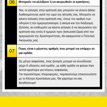
06
Μπορούν να αλλάξουν ή να ακυρωθούν οι κρατήσεις;
Ναι, οι αλλαγές στην κράτησή σας μπορούν να γίνουν βάσει
διαθεσιμότητας κατά την ώρα της αίτησής σας. Μπορείτε να
κάνετε αλλαγές στην κράτησή σας, όπως τον αριθμό των
οδηγών ή την ημερομηνία/ώρα, ή ακόμα και την διαδρομή.
Ωστόσο, αν επιθυμείτε να κάνετε αλλαγές ή να ακυρώσετε την
κράτησή σας εντός 6 ημερών πριν (Ιαπωνική Ώρα) από την
ημερομηνία της δραστηριότητας, θα εφαρμοστεί η Πολιτική
Ακύρωσης μας.
Ποιος είναι ο μέγιστος αριθμός που μπορεί να υπάρχει σε
07
μια ομάδα;
Ως μέτρο ασφαλείας, ένας ξεναγός μπορεί να συνοδεύσει
μέχρι 6 οδηγούς ανά ομάδα., με κάθε ομάδα να φεύγει λίγα
λεπτά αργότερα για λόγους ασφαλείας.
Για περισσότερες πληροφορίες, παρακαλούμε επικοινωνήστε
με το Κέντρο Κρατήσεων μας. Θα χαρούμε να σας
βοηθήσουμε!