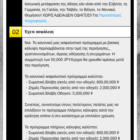
Ιαπωνική μετάφραση της άδειας εάν είσαι από την Ελβετία, τη
Γερμανία, τη Γαλλία, την Ταϊβάν, το Βέλγιο, το Μονακό.
Θυμήσου! ΧΩΡΙΣ ΑΔΕΙΑ ΔΕΝ ΟΔΗΓΕΙΣ!! Για
Περισσότερες
πληροφορίες
.
02
Έχετε ασφάλεια;
Ναι. Το κανονικό μας ασφαλιστικό πρόγραμμα με βασική
κάλυψη περιλαμβάνεται στην τιμή της περιήγησης,,
γρατσουνισμάτων, άγριας οδήγησης ή ατυχημάτων. Η
συμμετοχή των 50,000 JPY/όχημα θα χρεωθεί αμέσως μετά
την περιήγηση.
Το κανονικό ασφαλιστικό πρόγραμμα καλύπτει:
・Σωματική Βλάβη (εκτός από τον οδηγό): 800,00,000 ¥
・Ζημιές Περιουσίας (εκτός από τον οδηγό): 2,000,000 ¥
・Σωματική Βλάβη Οδηγού: 5,000,000 ¥
Συνεπώς, συνιστούμε στους πολύτιμους πελάτες μας να
επιλέξουν το πρόγραμμα πλήρους κάλυψης κατά την
κράτηση online ή στο κατάστημα με επιπλέον χρέωση.
Το πρόγραμμα πλήρους κάλυψης καλύπτει:
・Σωματική Βλάβη (εκτός από τον οδηγό): 800,00,000 ¥
・Ζημιές Περιουσίας (εκτός από τον οδηγό): 2,000,000 ¥