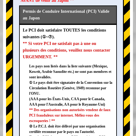
AVANT de venir au Japon **
Permis de Conduire International (PCI) Valide
au Japon
Le PCI doit satisfaire TOUTES les conditions
suivantes (①~⑦).
** Si votre PCI ne satisfait pas à une ou
plusieurs des conditions, veuillez nous contacter
URGEMMENT. **
Les pays non listés dans la liste suivante (Mexique,
Koweït, Arabie Saoudite etc.) ne sont pas membres et
sont invalides.
① Le pays doit être signataire de la Convention sur la
Circulation Routière (Genève, 1949) reconnue par
l'ONU.
(AAA pour les États-Unis, CAA pour le Canada,
AAA pour l'Australie, AA pour le Royaume-Uni)
** Des organisations non autorisées vendent de faux
PCI frauduleux sur internet. Méfiez-vous des
escroqueries ! **
② Le P.C.I. doit être délivré par une organisation
certifiée reconnue par le pays ou l'autorité.