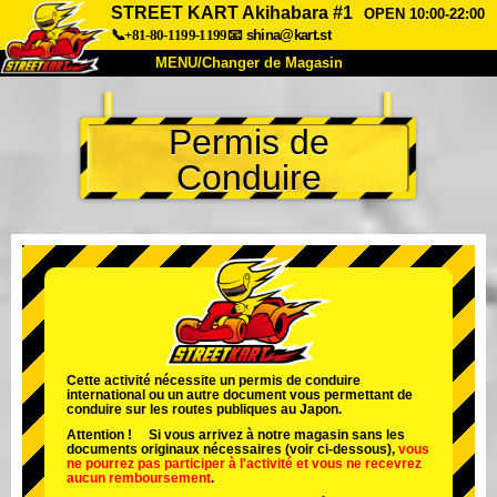
STREET KART Akihabara #1
OPEN 10:00-22:00
📞+81-80-1199-1199
📧
shina@kart.st
MENU/Changer de Magasin
ACCUEIL
Permis de
À Propos
Caractéristiques
Tarifs
Conduire
Accès
Avis
FAQ
Entreprise
Réservation
Changer de Magasin
Tokyo Shinagawa
Tokyo Akihabara#1
Tokyo Akihabara#2
Tokyo Shibuya
Tokyo Shibuya Annexe
Baie de Tokyo
Cette activité nécessite un permis de conduire
international ou un autre document vous permettant de
Tokyo Asakusa
Osaka
conduire sur les routes publiques au Japon.
Attention ! Si vous arrivez à notre magasin sans les
Okinawa
documents originaux nécessaires (voir ci-dessous),
vous
ne pourrez pas participer à l'activité
et
vous ne recevrez
aucun remboursement
.