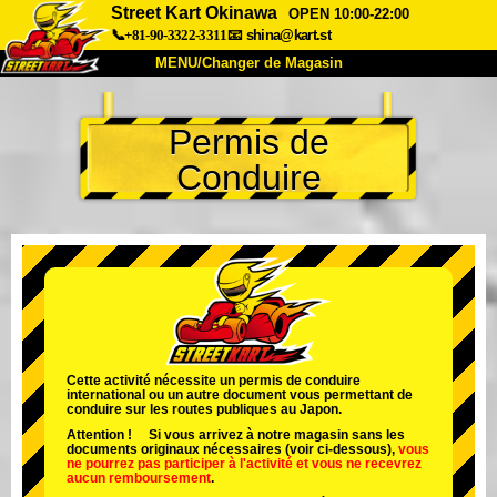
Street Kart Okinawa
OPEN 10:00-22:00
📞+81-90-3322-3311
📧
shina@kart.st
MENU/Changer de Magasin
ACCUEIL
Permis de
À Propos
Caractéristiques
Tarifs
Conduire
Accès
Avis
FAQ
Entreprise
Réservation
Changer de Magasin
Tokyo Shinagawa
Tokyo Akihabara#1
Tokyo Akihabara#2
Tokyo Shibuya
Tokyo Shibuya Annexe
Baie de Tokyo
Cette activité nécessite un permis de conduire
international ou un autre document vous permettant de
Tokyo Asakusa
Osaka
conduire sur les routes publiques au Japon.
Attention ! Si vous arrivez à notre magasin sans les
Okinawa
documents originaux nécessaires (voir ci-dessous),
vous
ne pourrez pas participer à l'activité
et
vous ne recevrez
aucun remboursement
.