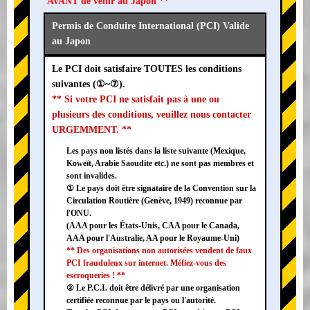
AVANT de venir au Japon **
Permis de Conduire International (PCI) Valide
au Japon
Le PCI doit satisfaire TOUTES les conditions
suivantes (①~⑦).
** Si votre PCI ne satisfait pas à une ou
plusieurs des conditions, veuillez nous contacter
URGEMMENT. **
Les pays non listés dans la liste suivante (Mexique,
Koweït, Arabie Saoudite etc.) ne sont pas membres et
sont invalides.
① Le pays doit être signataire de la Convention sur la
Circulation Routière (Genève, 1949) reconnue par
l'ONU.
(AAA pour les États-Unis, CAA pour le Canada,
AAA pour l'Australie, AA pour le Royaume-Uni)
** Des organisations non autorisées vendent de faux
PCI frauduleux sur internet. Méfiez-vous des
escroqueries ! **
② Le P.C.I. doit être délivré par une organisation
certifiée reconnue par le pays ou l'autorité.