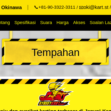
oki@kart.st
t Okinawa
📞+81-90-3322-3311
📧
ntang
Spesifikasi
Suara
Harga
Akses
Soalan La
Tempahan