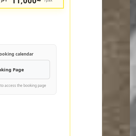
11,000~
JPY
/pax
ooking calendar
oking Page
 to access the booking page