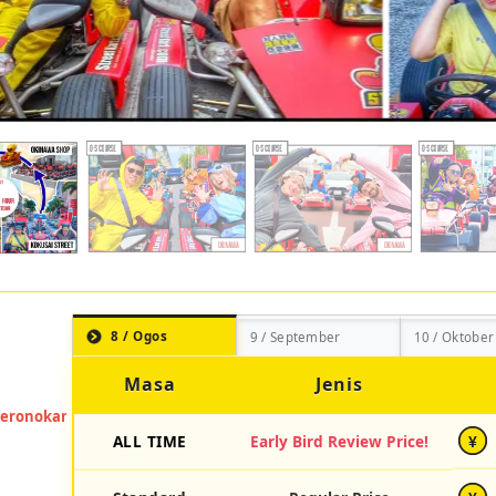
8 / Ogos
9 / September
10 / Oktober
Masa
Jenis
ALL TIME
Early Bird Review Price!
¥