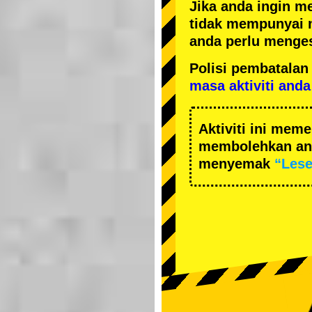
Jika anda ingin m
tidak mempunyai 
anda perlu menges
Polisi pembatal
masa aktiviti anda
Aktiviti ini me
membolehkan and
menyemak
“Les