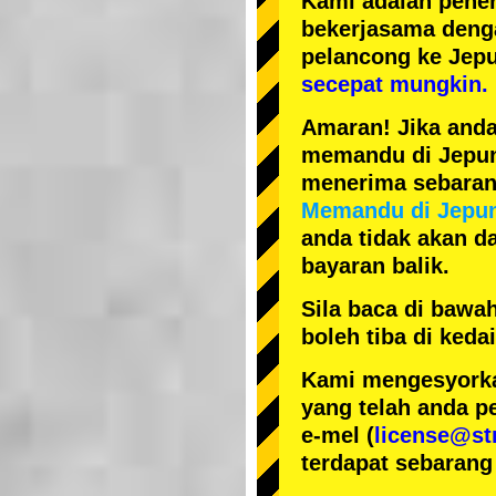
Kami adalah
pener
bekerjasama den
pelancong ke Jep
secepat mungkin.
Amaran! Jika anda
memandu di Jepun, 
menerima sebarang
Memandu di Jepu
anda tidak akan da
bayaran balik.
Sila baca di bawa
boleh tiba di ked
Kami mengesyorka
yang telah anda p
e-mel (
license@st
terdapat sebarang