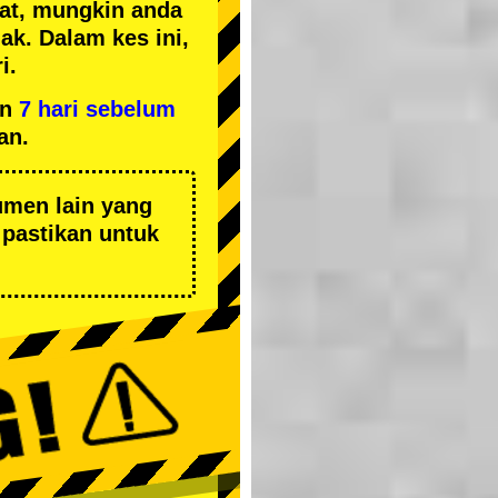
kat, mungkin anda
k. Dalam kes ini,
i.
an
7 hari sebelum
an.
umen lain yang
pastikan untuk