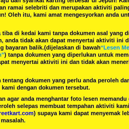
aju
dan
syarikat karting terbesar
di Jepun! Kam
gan
ramai selebriti
dan merupakan
aktiviti pali
un! Oleh itu, kami amat mengesyorkan anda un
 tiba di kedai kami tanpa dokumen asal yang d
anda tidak akan dapat menyertai aktiviti ini d
 bayaran balik.
(dijelaskan di bawah
“Lesen M
n”
) tanpa dokumen yang diperlukan untuk mem
pat menyertai aktiviti ini dan tidak akan men
h tentang dokumen yang perlu anda peroleh da
ai kami dengan dokumen tersebut.
n agar anda menghantar foto lesen memandu
eroleh selepas membuat tempahan aktiviti kami
reetkart.com
) supaya kami dapat menyemak leb
 masalah.