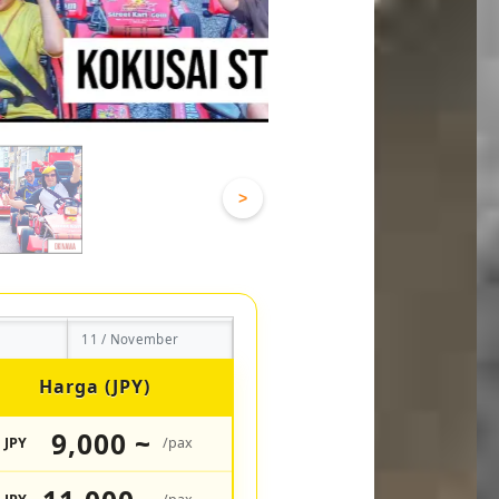
>
11 / November
Harga (JPY)
9,000 ~
JPY
/pax