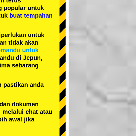
i terus
ng popular
untuk
tuk
buat tempahan
iperlukan untuk
an tidak akan
emandu untuk
andu di Jepun,
erima sebarang
n pastikan anda
 dan dokumen
 melalui chat atau
ih awal jika