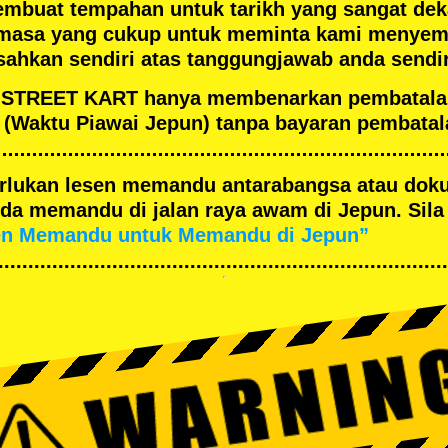
embuat tempahan untuk tarikh yang sangat de
masa yang cukup untuk meminta kami menyema
ahkan sendiri atas tanggungjawab anda sendir
an STREET KART hanya membenarkan pembatal
(Waktu Piawai Jepun) tanpa bayaran pembatal
merlukan lesen memandu antarabangsa atau dok
a memandu di jalan raya awam di Jepun. Sila 
en Memandu untuk Memandu di Jepun”