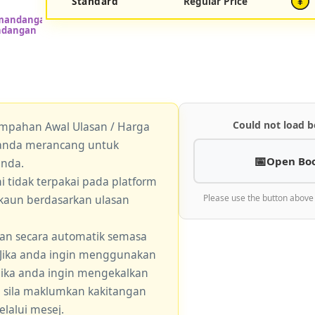
Standard
Regular Price
¥
Could not load b
empahan Awal Ulasan / Harga
a anda merancang untuk
Open Bo
anda.
 tidak terpakai pada platform
skaun berdasarkan ulasan
Please use the button above
an secara automatik semasa
 Jika anda ingin menggunakan
 jika anda ingin mengekalkan
, sila maklumkan kakitangan
lalui mesej.