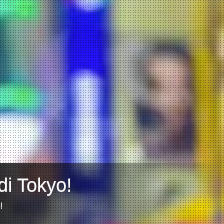
di Tokyo!
!