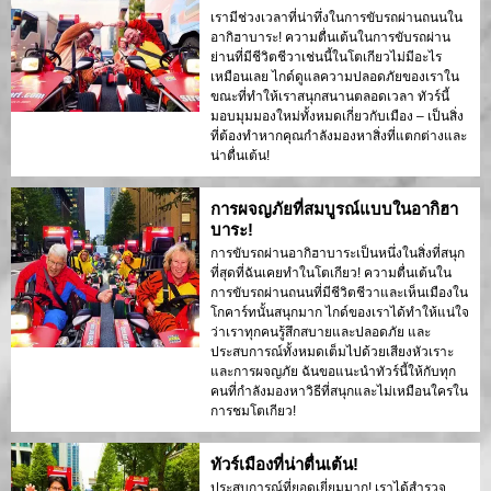
เรามีช่วงเวลาที่น่าทึ่งในการขับรถผ่านถนนใน
อากิฮาบาระ! ความตื่นเต้นในการขับรถผ่าน
ย่านที่มีชีวิตชีวาเช่นนี้ในโตเกียวไม่มีอะไร
เหมือนเลย ไกด์ดูแลความปลอดภัยของเราใน
ขณะที่ทำให้เราสนุกสนานตลอดเวลา ทัวร์นี้
มอบมุมมองใหม่ทั้งหมดเกี่ยวกับเมือง – เป็นสิ่ง
ที่ต้องทำหากคุณกำลังมองหาสิ่งที่แตกต่างและ
น่าตื่นเต้น!
การผจญภัยที่สมบูรณ์แบบในอากิฮา
บาระ!
การขับรถผ่านอากิฮาบาระเป็นหนึ่งในสิ่งที่สนุก
ที่สุดที่ฉันเคยทำในโตเกียว! ความตื่นเต้นใน
การขับรถผ่านถนนที่มีชีวิตชีวาและเห็นเมืองใน
โกคาร์ทนั้นสนุกมาก ไกด์ของเราได้ทำให้แน่ใจ
ว่าเราทุกคนรู้สึกสบายและปลอดภัย และ
ประสบการณ์ทั้งหมดเต็มไปด้วยเสียงหัวเราะ
และการผจญภัย ฉันขอแนะนำทัวร์นี้ให้กับทุก
คนที่กำลังมองหาวิธีที่สนุกและไม่เหมือนใครใน
การชมโตเกียว!
ทัวร์เมืองที่น่าตื่นเต้น!
ประสบการณ์ที่ยอดเยี่ยมมาก! เราได้สำรวจ