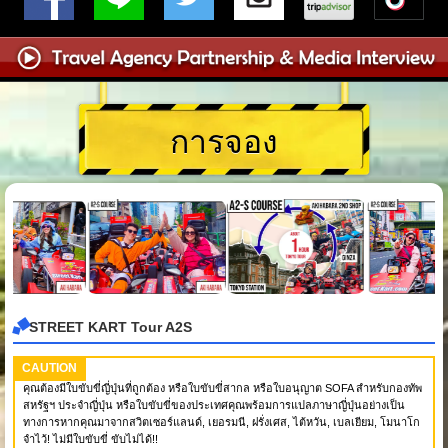
การจอง
STREET KART Tour A2S
CAUTION
คุณต้องมีใบขับขี่ญี่ปุ่นที่ถูกต้อง หรือใบขับขี่สากล หรือใบอนุญาต SOFA สำหรับกองทัพ
สหรัฐฯ ประจำญี่ปุ่น หรือใบขับขี่ของประเทศคุณพร้อมการแปลภาษาญี่ปุ่นอย่างเป็น
ทางการหากคุณมาจากสวิตเซอร์แลนด์, เยอรมนี, ฝรั่งเศส, ไต้หวัน, เบลเยียม, โมนาโก
จำไว้! ไม่มีใบขับขี่ ขับไม่ได้!!