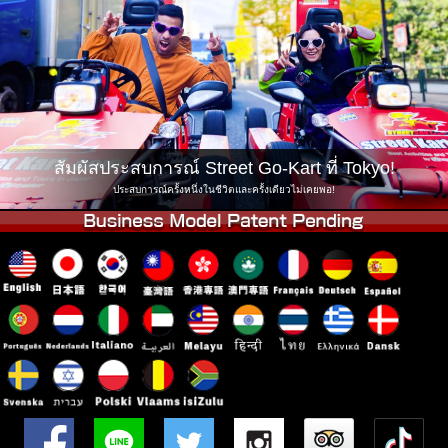
บริษัท
การจอง
เปลี่ยนสาขา
Tokyo Shinagawa
Tokyo Akihabara#1
Tokyo Akihabara#2
Tokyo Shibuya
Tokyo Shibuya Annex
Tokyo Bay
สัมผัสประสบการณ์ Street Go-Kart ที่ Tokyo!
Tokyo Asakusa
Osaka
ประสบการณ์ครั้งหนึ่งในชีวิตและครั้งเดียวไม่เคยพอ!
Okinawa