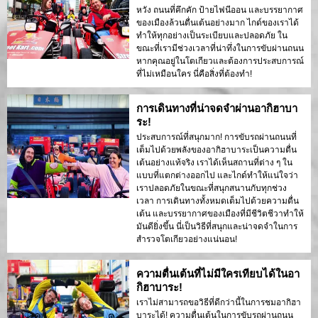
หวัง ถนนที่คึกคัก ป้ายไฟนีออน และบรรยากาศ
ของเมืองล้วนตื่นเต้นอย่างมาก ไกด์ของเราได้
ทำให้ทุกอย่างเป็นระเบียบและปลอดภัย ใน
ขณะที่เรามีช่วงเวลาที่น่าทึ่งในการขับผ่านถนน
หากคุณอยู่ในโตเกียวและต้องการประสบการณ์
ที่ไม่เหมือนใคร นี่คือสิ่งที่ต้องทำ!
การเดินทางที่น่าจดจำผ่านอากิฮาบา
ระ!
ประสบการณ์ที่สนุกมาก! การขับรถผ่านถนนที่
เต็มไปด้วยพลังของอากิฮาบาระเป็นความตื่น
เต้นอย่างแท้จริง เราได้เห็นสถานที่ต่าง ๆ ใน
แบบที่แตกต่างออกไป และไกด์ทำให้แน่ใจว่า
เราปลอดภัยในขณะที่สนุกสนานกับทุกช่วง
เวลา การเดินทางทั้งหมดเต็มไปด้วยความตื่น
เต้น และบรรยากาศของเมืองที่มีชีวิตชีวาทำให้
มันดียิ่งขึ้น นี่เป็นวิธีที่สนุกและน่าจดจำในการ
สำรวจโตเกียวอย่างแน่นอน!
ความตื่นเต้นที่ไม่มีใครเทียบได้ในอา
กิฮาบาระ!
เราไม่สามารถขอวิธีที่ดีกว่านี้ในการชมอากิฮา
บาระได้! ความตื่นเต้นในการขับรถผ่านถนน