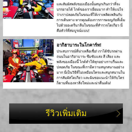
และสัมผัสพลังของเมืองนั้นสนุกเกินกว่าที่จะ
บรรยายได้ ไกด์ของเราเยี่ยมมาก ทำให้แน่ใจ
ว่าเราปลอดภัยในขณะที่ให้เราเพลิดเพลินกับ
การเดินทาง หากคุณต้องการการผจญภัยที่เต็ม
ไปด้วยอะดรีนาลีนในขณะที่สำรวจโตเกียว นี่
คือทัวร์ที่สมบูรณ์แบบ!
อากิฮาบาระในโกคาร์ท!
ประสบการณ์ที่น่าเหลือเชื่อ! เราได้ขับรถผ่าน
ถนนในอากิฮาบาระ ซึมซับแสง สี เสียง และ
พลังของเมืองนี้ ไกด์ทำให้ทุกอย่างราบรื่นและ
ปลอดภัย ในขณะที่เรามีความสนุกสนานอย่าง
มาก นี่เป็นวิธีที่ไม่เหมือนใครและสนุกสนานใน
การสัมผัสโตเกียว และฉันขอแนะนำให้กับใคร
ก็ตามที่มองหาสิ่งใหม่และน่าตื่นเต้น!
รีวิวเพิ่มเติม