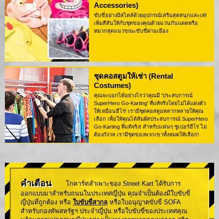
Accessories)
ขับขี่อย่างมีสไตล์ด้วยอุปกรณ์เสริมสุดสนุกและเท่!
เพิ่มสีสันให้กับชุดของคุณด้วยแว่นกันแดดหรือ
หมวกสุดแนวขณะขับขี่ผ่านเมือง
ชุดคอสตูมให้เช่า (Rental
Costumes)
คุณจะบอกได้อย่างไรว่าคุณมี 'ประสบการณ์
SuperHero Go-Karting' ที่แท้จริงโดยไม่ได้แต่งตัว
ให้เหมือนฮีโร่! เรามีชุดคอสตูมหลากหลายให้คุณ
เลือก เพื่อให้คุณได้สัมผัสประสบการณ์ SuperHero
Go-Karting ที่แท้จริง! สำหรับแฟนๆ ซูเปอร์ฮีโร่ ไม่
ต้องกังวล เรามีชุดของพวกเขาทั้งหมดให้เลือก!
คำเตือน
โกคาร์ทสำเพาะของ Street Kart ได้รับการ
ออกแบบมาสำหรับถนนในประเทศญี่ปุ่น คุณจำเป็นต้องมีใบขับขี่
ญี่ปุ่นที่ถูกต้อง หรือ
ใบขับขี่สากล
หรือใบอนุญาตขับขี่ SOFA
สำหรับกองทัพสหรัฐฯ ประจำญี่ปุ่น หรือใบขับขี่ของประเทศคุณ