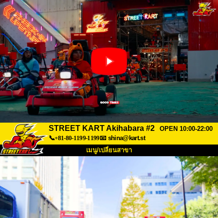
STREET KART Akihabara #2
OPEN 10:00-22:00
📞+81-80-1199-1199
📧
shina@kart.st
เมนู/เปลี่ยนสาขา
หน้าแรก
เกี่ยวกับ
สเปค
ราคา
การเข้าถึง
เสียงจากผู้ใช้
คำถามที่พบบ่อย