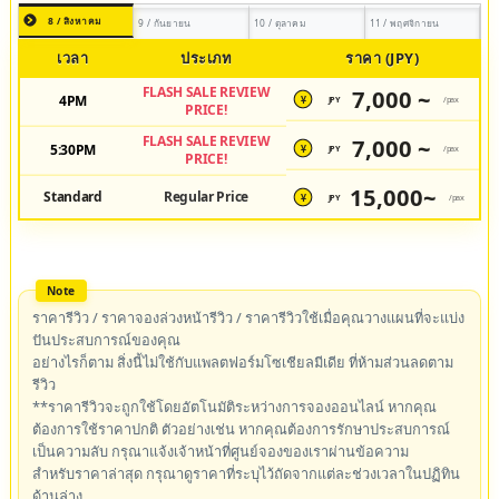
8 / สิงหาคม
9 / กันยายน
10 / ตุลาคม
11 / พฤศจิกายน
เวลา
ประเภท
ราคา (JPY)
FLASH SALE REVIEW
7,000 ~
4PM
JPY
/pax
¥
PRICE!
FLASH SALE REVIEW
7,000 ~
5:30PM
JPY
/pax
¥
PRICE!
15,000~
Standard
Regular Price
JPY
/pax
¥
ราคารีวิว / ราคาจองล่วงหน้ารีวิว / ราคารีวิวใช้เมื่อคุณวางแผนที่จะแบ่ง
ปันประสบการณ์ของคุณ
อย่างไรก็ตาม สิ่งนี้ไม่ใช้กับแพลตฟอร์มโซเชียลมีเดีย ที่ห้ามส่วนลดตาม
รีวิว
**ราคารีวิวจะถูกใช้โดยอัตโนมัติระหว่างการจองออนไลน์ หากคุณ
ต้องการใช้ราคาปกติ ตัวอย่างเช่น หากคุณต้องการรักษาประสบการณ์
เป็นความลับ กรุณาแจ้งเจ้าหน้าที่ศูนย์จองของเราผ่านข้อความ
สำหรับราคาล่าสุด กรุณาดูราคาที่ระบุไว้ถัดจากแต่ละช่วงเวลาในปฏิทิน
ด้านล่าง