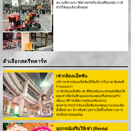
สถานที่ทางประวัติศาสตร์หรือเมืองที่ทันสมัย เรามี
ทัวร์ให้คุณเลือกทั้งหมด!
ตัวเลือกสตรีทคาร์ท
เช่ากล้องแอ็คชัน
บริการเช่ากล้องแอ็คชันมีให้บริการในราคาพิเศษที่
ร้านของเรา
เรามีกล้องแอ็คชัน 4K ที่ทันสมัยและทรงพลังที่สุดให้
คุณเช่าเพื่อบันทึกมุมมองของคุณหรือครอบครัว/
เพื่อนๆ ที่กำลังมีความสุขบนท้องถนน
คุณสามารถนำกล้องแอ็คชันของคุณมาเองและติด
ตั้งที่หน้าอก หัว หรือตัว (ตราบใดที่ไม่กีดขวางการ
ขับขี่อย่างปลอดภัย)
อุปกรณ์เสริมให้เช่า (Rental