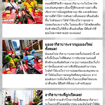
ถนนที่มีชีวิตชีวาของอากิฮาบาระในโกคาร์ท
และมันสนุกสุดๆ เมืองนี้รู้สึกแตกต่างอย่างสิ้น
เชิงจากการนั่งอยู่หลังพวงมาลัย และพลังของ
สถานที่ทำให้การเดินทางทั้งหมดน่าตื่นเต้นยิ่ง
ขึ้น ไกด์ของเราได้ทำให้แน่ใจว่าทุกอย่าง
ปลอดภัยและราบรื่น ในขณะที่เราได้เพลิดเพลิน
กับทิวทัศน์ในวิธีที่น่าตื่นเต้นที่สุด นี่คือทัวร์ที่
คุณไม่ควรพลาดอย่างแน่นอน!
มองอากิฮาบาระจากมุมมองใหม่
ทั้งหมด!
ฉันเคยไปอากิฮาบาระหลายครั้งก่อนหน้านี้ แต่
ครั้งนี้เป็นอะไรที่พิเศษ! การขับรถผ่านถนนที่
คึกคักและสัมผัสกับความวุ่นวายของเมืองในโก
คาร์ตนั้นแตกต่างจากสิ่งที่ฉันเคยทำมาก่อน
ไกด์ทำให้แน่ใจว่าเราปลอดภัยและสนุกสนาน
ทำให้มันเป็นการผจญภัยที่สมบูรณ์แบบ หาก
คุณต้องการเห็นโตเกียวในแบบที่สดใหม่และ
น่าตื่นเต้น นี่คือทัวร์ที่เหมาะสำหรับคุณ!
อากิฮาบาระที่ถูกเปิดเผย!
เราได้เข้าร่วมทัวร์โกคาร์ทนี้เพื่อชมอากิฮาบา
ระในแบบที่ไม่เคยมีมาก่อน และมันไม่ทำให้ผิด