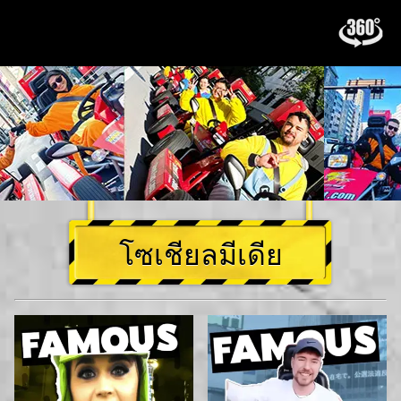
โซเชียลมีเดีย