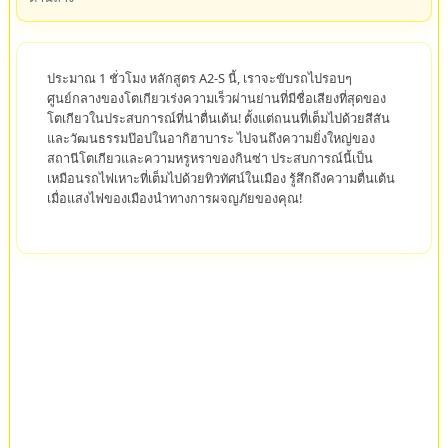
ประมาณ 1 ชั่วโมง หลักสูตร A2-S นี้, เราจะขับรถไปรอบๆ
ศูนย์กลางของโตเกียวเร่งความเร็วผ่านย่านที่มีชื่อเสียงที่สุดของ
โตเกียวในประสบการณ์ที่น่าตื่นเต้น! ตั้งแต่ถนนที่เต็มไปด้วยสีสัน
และวัฒนธรรมป๊อปในอากิฮาบาระ ไปจนถึงความยิ่งใหญ่ของ
สถานีโตเกียวและความหรูหราของกินซ่า ประสบการณ์นี้เป็น
เหมือนรถไฟเหาะที่เต็มไปด้วยทิวทัศน์ในเมือง รู้สึกถึงความตื่นเต้น
เมื่อแสงไฟของเมืองนำทางการผจญภัยของคุณ!